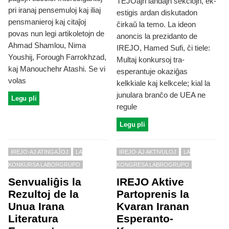
TEJOajn landajn sekciojn, ek-
pri iranaj pensemuloj kaj iliaj
estigis ardan diskutadon
pensmanieroj kaj citaĵoj
ĉirkaŭ la temo. La ideon
povas nun legi artikoletojn de
anoncis la prezidanto de
Ahmad Shamlou, Nima
IREJO, Hamed Sufi, ĉi tiele:
Youshij, Forough Farrokhzad,
Multaj konkursoj tra-
kaj Manouchehr Atashi. Se vi
esperantuje okaziĝas
volas
kelkkiale kaj kelkcele; kial la
junulara branĉo de UEA ne
Legu pli
regule
Legu pli
IREJO-AJ ATINGAĴOJ
LA
IREJO-AJ AKTIVULOJ
LA
KONKURSA LABORGRUPO
KONGRESA LABROGRUPO
Senvualiĝis la
IREJO Aktive
Rezultoj de la
Partoprenis la
Unua Irana
Kvaran Iranan
Literatura
Esperanto-