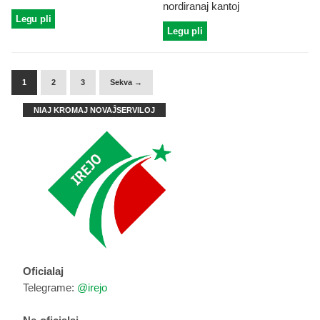
nordiranaj kantoj
Legu pli
Legu pli
1
2
3
Sekva →
NIAJ KROMAJ NOVAĴSERVILOJ
Oficialaj
Telegrame:
@irejo