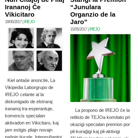
Irananoj Ĉe
“Junulara
Vikicitaro
Organzio de la
Jaro”
18/05/2017
|
IREJO
15/05/2017
|
IREJO
Kiel antaŭe anoncite, La
Vikipedia Laborgrupo de
IREJO celante al la
diskonigado de elstraraj
irananoj tra-esperantuje,
La propono de IREJO ĉe la
komencis specialan
retlisto de TEJOa komitato pri
aktivadon en Vikicitaro, kaj
okazigi specialan premion por
jam estigis pliajn novajn
pli-kuraĝigi kaj pli-aktivigi
paĝojn tiucele. Interesiĝantoj