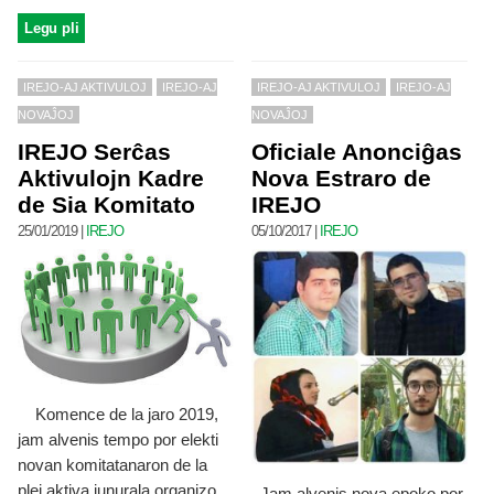
Legu pli
IREJO-AJ AKTIVULOJ
IREJO-AJ
IREJO-AJ AKTIVULOJ
IREJO-AJ
NOVAĴOJ
NOVAĴOJ
IREJO Serĉas
Oficiale Anonciĝas
Aktivulojn Kadre
Nova Estraro de
de Sia Komitato
IREJO
25/01/2019
|
IREJO
05/10/2017
|
IREJO
Komence de la jaro 2019,
jam alvenis tempo por elekti
novan komitatanaron de la
plej aktiva junurala organizo
Jam alvenis nova epoko por