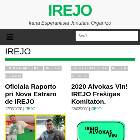
IREJO
Irana Esperantista Junulara Organizo
IREJO
IREJO-AJ AKTIVULOJ
IREJO-AJ
IREJO-AJ AKTIVULOJ
IREJO-AJ
NOVAĴOJ
NOVAĴOJ
Oficiala Raporto
2020 Alvokas Vin!
pri Nova Estraro
IREJO Freŝigas
de IREJO
Komitaton.
17/03/2020
|
IREJO
23/02/2020
|
IREJO