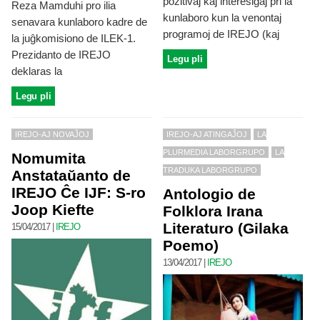
pozitivaj kaj interesiĝaj pri la
Reza Mamduhi pro ilia
kunlaboro kun la venontaj
senavara kunlaboro kadre de
programoj de IREJO (kaj
la juĝkomisiono de ILEK-1.
Prezidanto de IREJO
Legu pli
deklaras la
Legu pli
IREJO-AJ NOVAĴOJ
IREJO-AJ ATINGAĴOJ
LA
PLURMEDIA LABORGRUPO
LA
Nomumita
TRADUKA LABORGRUPO
Anstataŭanto de
IREJO Ĉe IJF: S-ro
Antologio de
Joop Kiefte
Folklora Irana
Literaturo (Gilaka
15/04/2017
|
IREJO
Poemo)
13/04/2017
|
IREJO