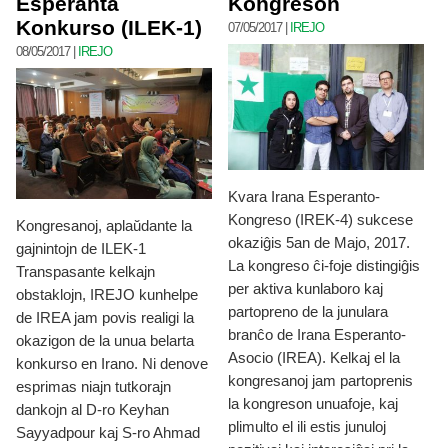
Esperanta
Kongreson
Konkurso (ILEK-1)
07/05/2017
|
IREJO
08/05/2017
|
IREJO
Kvara Irana Esperanto-
Kongreso (IREK-4) sukcese
Kongresanoj, aplaŭdante la
okaziĝis 5an de Majo, 2017.
gajnintojn de ILEK-1
La kongreso ĉi-foje distingiĝis
Transpasante kelkajn
per aktiva kunlaboro kaj
obstaklojn, IREJO kunhelpe
partopreno de la junulara
de IREA jam povis realigi la
branĉo de Irana Esperanto-
okazigon de la unua belarta
Asocio (IREA). Kelkaj el la
konkurso en Irano. Ni denove
kongresanoj jam partoprenis
esprimas niajn tutkorajn
la kongreson unuafoje, kaj
dankojn al D-ro Keyhan
plimulto el ili estis junuloj
Sayyadpour kaj S-ro Ahmad