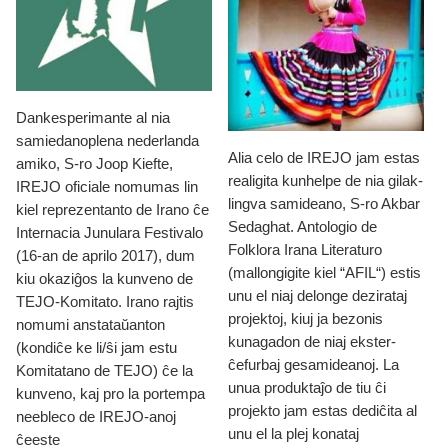
Dankesperimante al nia
samiedanoplena nederlanda
Alia celo de IREJO jam estas
amiko, S-ro Joop Kiefte,
realigita kunhelpe de nia gilak-
IREJO oficiale nomumas lin
lingva samideano, S-ro Akbar
kiel reprezentanto de Irano ĉe
Sedaghat. Antologio de
Internacia Junulara Festivalo
Folklora Irana Literaturo
(16-an de aprilo 2017), dum
(mallongigite kiel “AFIL“) estis
kiu okaziĝos la kunveno de
unu el niaj delonge dezirataj
TEJO-Komitato. Irano rajtis
projektoj, kiuj ja bezonis
nomumi anstataŭanton
kunagadon de niaj ekster-
(kondiĉe ke li/ŝi jam estu
ĉefurbaj gesamideanoj. La
Komitatano de TEJO) ĉe la
unua produktaĵo de tiu ĉi
kunveno, kaj pro la portempa
projekto jam estas dediĉita al
neebleco de IREJO-anoj
unu el la plej konataj
ĉeeste