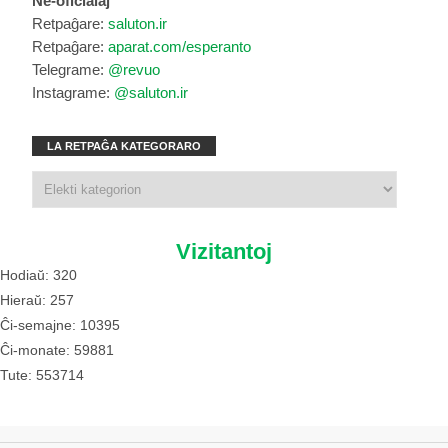
Ne-oficialaj
Retpaĝare:
saluton.ir
Retpaĝare:
aparat.com/esperanto
Telegrame:
@revuo
Instagrame:
@saluton.ir
LA RETPAĜA KATEGORARO
Vizitantoj
Hodiaŭ: 320
Hieraŭ: 257
Ĉi-semajne: 10395
Ĉi-monate: 59881
Tute: 553714