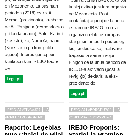
en Mezoriento. La pasintan
la plej aktiva junulara organizo
periodon (2018) estris Ali
de Mezoriento. Post
Moradi (prezidanto), kunhelpe
donkiĥotaj agadoj de la unua
de Ali Ranjpour (respondeculo
estraro de IREJO, nun la
pri landa agado), Shler Karimi
organizo celplene kuraĝas
(kasisto), kaj Nami Arjmandi
starigi sin antaŭ la posteuloj,
(Konsilanto pri komputila
kiuj sindediĉe kaj malavare
agado). Interesiĝantoj por
trapaŝis la saman vojon.
kunlabori kun IREJO kadre
Finiĝon de la unua periodo de
de
IREJO-a aktivado (post la
revigliĝo) deklaris la eks-
Legu pli
prezidanto de
Legu pli
IREJO-AJ ATINGAĴOJ
LA
IREJO-AJ LABORGRUPOJ
LA
VIKIPEDA LABORGRUPO
KONKURSA LABORGRUPO
Raporto: Legeblas
IREJO Proponis:
Nun Citaĵoj de Pliaj
Starigi la Premion