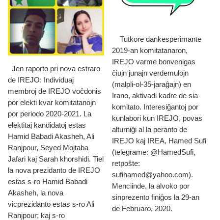
Tutkore dankesperimante
2019-an komitatanaron,
IREJO varme bonvenigas
Jen raporto pri nova estraro
ĉiujn junajn verdemulojn
de IREJO: Individuaj
(malpli-ol-35-jaraĝajn) en
membroj de IREJO voĉdonis
Irano, aktivadi kadre de sia
por elekti kvar komitatanojn
komitato. Interesiĝantoj por
por periodo 2020-2021. La
kunlabori kun IREJO, povas
elektitaj kandidatoj estas
alturniĝi al la peranto de
Hamid Babadi Akasheh, Ali
IREJO kaj IREA, Hamed Sufi
Ranjpour, Seyed Mojtaba
(telegrame: @HamedSufi,
Jafari kaj Sarah khorshidi. Tiel
retpoŝte:
la nova prezidanto de IREJO
sufihamed@yahoo.com).
estas s-ro Hamid Babadi
Menciinde, la alvoko por
Akasheh, la nova
sinprezento finiĝos la 29-an
vicprezidanto estas s-ro Ali
de Februaro, 2020.
Ranjpour; kaj s-ro