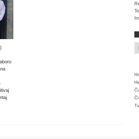
R
T
In
)
laboro
ana
Ho
Hi
n
Ĉi
itivaj
ntaj
Ĉi
Tu