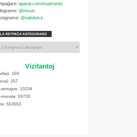
etpaĝare:
aparat.com/esperanto
elegrame:
@revuo
stagrame:
@saluton.ir
LA RETPAĜA KATEGORARO
Vizitantoj
diaŭ: 159
eraŭ: 257
-semajne: 10234
-monate: 59720
te: 553553