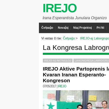
IREJO
Irana Esperantista Junulara Organizo
Ĉefpaĝo
Novaĵoj
Niaj Projektoj
Pri Ni
Vi estas ĉi tie:
Ĉefpaĝo
IREJO-aj Laborgrupo
La Kongresa Labrog
IREJO-AJ AKTIVULOJ
LA KONGRESA LABROGR
IREJO Aktive Partoprenis l
Kvaran Iranan Esperanto-
Kongreson
07/05/2017
|
IREJO