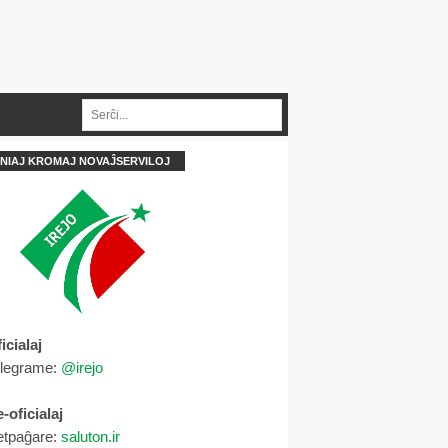
NIAJ KROMAJ NOVAĴSERVILOJ
icialaj
elegrame:
@irejo
-oficialaj
etpaĝare:
saluton.ir