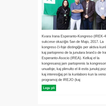
Kvara Irana Esperanto-Kongreso (IREK-4
sukcese okaziĝis 5an de Majo, 2017. La
kongreso ĉi-foje distingiĝis per aktiva kun
kaj partopreno de la junulara branĉo de Ir
Esperanto-Asocio (IREA). Kelkaj el la
kongresanoj jam partoprenis la kongreso
unuafoje, kaj plimulto el ili estis junuloj poz
kaj interesiĝaj pri la kunlaboro kun la veno
programoj de IREJO (kaj
Legu pli