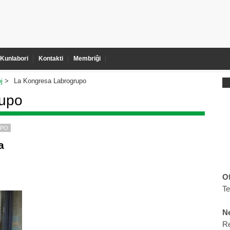
Kunlabori
Kontakti
Membriĝi
j
La Kongresa Labrogrupo
rupo
UPO
a
Of
T
Ne
R