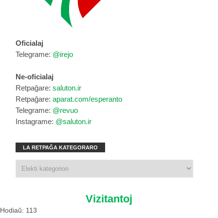
Oficialaj
Telegrame:
@irejo
Ne-oficialaj
Retpaĝare:
saluton.ir
Retpaĝare:
aparat.com/esperanto
Telegrame:
@revuo
Instagrame:
@saluton.ir
LA RETPAĜA KATEGORARO
Vizitantoj
Hodiaŭ: 113