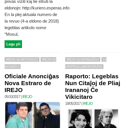
povas viziti kaj tie elŝuti la
eldonojn: http://kuriero.esperas.info
En la plej aktuala numero de
la revuo (4-a eldono de 2018)
legeblas artikolo nome
“Mosul,
Legu pli
IREJO-AJ AKTIVULOJ
IREJO-AJ
IREJO-AJ ATINGAĴOJ
LA
NOVAĴOJ
VIKIPEDA LABORGRUPO
Oficiale Anonciĝas
Raporto: Legeblas
Nova Estraro de
Nun Citaĵoj de Pliaj
IREJO
Irananoj Ĉe
Vikicitaro
05/10/2017
|
IREJO
18/05/2017
|
IREJO