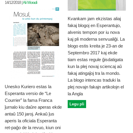
14/12/2018
|
Ali Moradi
Kvankam jam ekzistas aliaj
fakaj blogoj en Esperantujo,
alvenis tempon por iu nova
kaj pli moderna senvualiĝi. La
blogo estis kreita je 23-an de
Septembro 2017 kaj ekde
tiam estas regule ĝisdatigata
kun la plej novaj sciencaj aŭ
fakaj atingaĵoj tra la mondo.
La blogo intencas traduki la
Unesko Kuriero estas la
plej novajn fakajn artikolojn el
Esperanta versio de “Le
la Angla
Courrier” la fama Franca
Legu pli
ĵurnalo kiu daŭre aperas ekde
antaŭ 150 jaroj. Ankaŭ ĵus
aperis la oficiala Esperanta
ret-paĝo de la revuo, kiun oni