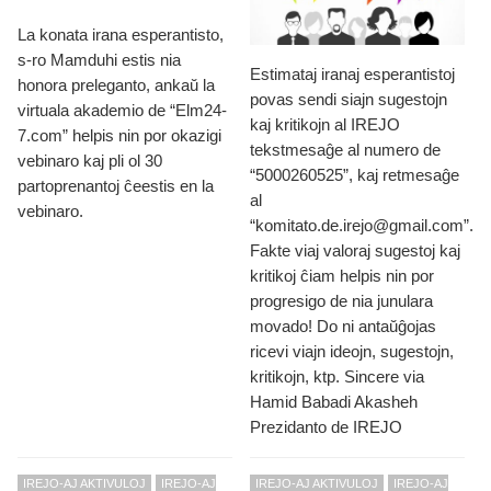
La konata irana esperantisto,
s-ro Mamduhi estis nia
Estimataj iranaj esperantistoj
honora preleganto, ankaŭ la
povas sendi siajn sugestojn
virtuala akademio de “Elm24-
kaj kritikojn al IREJO
7.com” helpis nin por okazigi
tekstmesaĝe al numero de
vebinaro kaj pli ol 30
“5000260525”, kaj retmesaĝe
partoprenantoj ĉeestis en la
al
vebinaro.
“komitato.de.irejo@gmail.com”.
Fakte viaj valoraj sugestoj kaj
kritikoj ĉiam helpis nin por
progresigo de nia junulara
movado! Do ni antaŭĝojas
ricevi viajn ideojn, sugestojn,
kritikojn, ktp. Sincere via
Hamid Babadi Akasheh
Prezidanto de IREJO
IREJO-AJ AKTIVULOJ
IREJO-AJ
IREJO-AJ AKTIVULOJ
IREJO-AJ