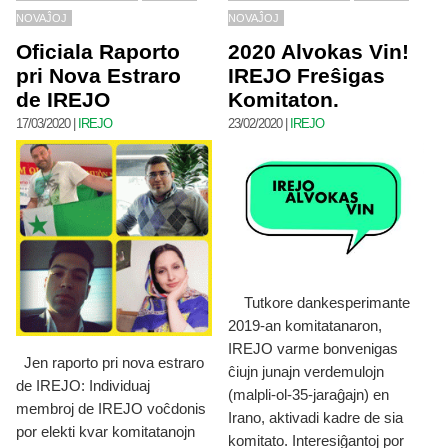
NOVAĴOJ
NOVAĴOJ
Oficiala Raporto
2020 Alvokas Vin!
pri Nova Estraro
IREJO Freŝigas
de IREJO
Komitaton.
17/03/2020
|
IREJO
23/02/2020
|
IREJO
Tutkore dankesperimante
2019-an komitatanaron,
IREJO varme bonvenigas
Jen raporto pri nova estraro
ĉiujn junajn verdemulojn
de IREJO: Individuaj
(malpli-ol-35-jaraĝajn) en
membroj de IREJO voĉdonis
Irano, aktivadi kadre de sia
por elekti kvar komitatanojn
komitato. Interesiĝantoj por