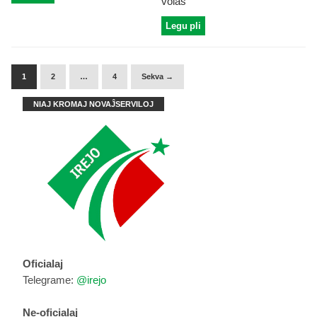
volas
Legu pli
1
2
…
4
Sekva →
NIAJ KROMAJ NOVAĴSERVILOJ
Oficialaj
Telegrame:
@irejo
Ne-oficialaj