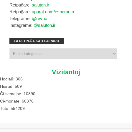
Retpaĝare:
saluton.ir
Retpaĝare:
aparat.com/esperanto
Telegrame:
@revuo
Instagrame:
@saluton.ir
LA RETPAĜA KATEGORARO
Vizitantoj
Hodiaŭ: 306
Hieraŭ: 509
Ĉi-semajne: 10890
Ĉi-monate: 60376
Tute: 554209