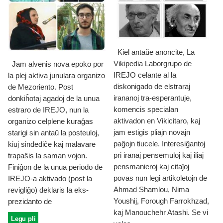
Kiel antaŭe anoncite, La
Vikipedia Laborgrupo de
Jam alvenis nova epoko por
IREJO celante al la
la plej aktiva junulara organizo
diskonigado de elstraraj
de Mezoriento. Post
irananoj tra-esperantuje,
donkiĥotaj agadoj de la unua
komencis specialan
estraro de IREJO, nun la
aktivadon en Vikicitaro, kaj
organizo celplene kuraĝas
jam estigis pliajn novajn
starigi sin antaŭ la posteuloj,
paĝojn tiucele. Interesiĝantoj
kiuj sindediĉe kaj malavare
pri iranaj pensemuloj kaj iliaj
trapaŝis la saman vojon.
pensmanieroj kaj citaĵoj
Finiĝon de la unua periodo de
povas nun legi artikoletojn de
IREJO-a aktivado (post la
Ahmad Shamlou, Nima
revigliĝo) deklaris la eks-
Youshij, Forough Farrokhzad,
prezidanto de
kaj Manouchehr Atashi. Se vi
Legu pli