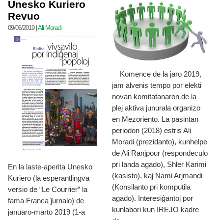
Unesko Kuriero
Revuo
09/06/2019
|
Ali Moradi
Komence de la jaro 2019,
jam alvenis tempo por elekti
novan komitatanaron de la
plej aktiva junurala organizo
en Mezoriento. La pasintan
periodon (2018) estris Ali
Moradi (prezidanto), kunhelpe
de Ali Ranjpour (respondeculo
pri landa agado), Shler Karimi
En la laste-aperita Unesko
(kasisto), kaj Nami Arjmandi
Kuriero (la esperantlingva
(Konsilanto pri komputila
versio de “Le Courrier” la
agado). Interesiĝantoj por
fama Franca ĵurnalo) de
kunlabori kun IREJO kadre
januaro-marto 2019 (1-a