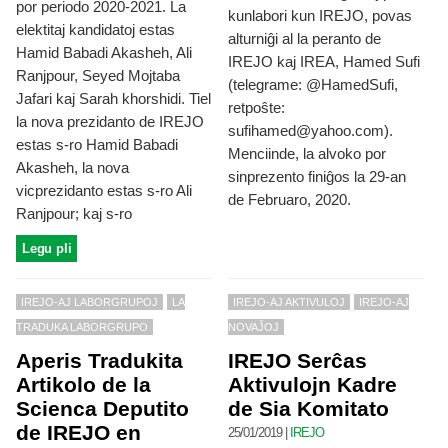
por periodo 2020-2021. La
kunlabori kun IREJO, povas
elektitaj kandidatoj estas
alturniĝi al la peranto de
Hamid Babadi Akasheh, Ali
IREJO kaj IREA, Hamed Sufi
Ranjpour, Seyed Mojtaba
(telegrame: @HamedSufi,
Jafari kaj Sarah khorshidi. Tiel
retpoŝte:
la nova prezidanto de IREJO
sufihamed@yahoo.com).
estas s-ro Hamid Babadi
Menciinde, la alvoko por
Akasheh, la nova
sinprezento finiĝos la 29-an
vicprezidanto estas s-ro Ali
de Februaro, 2020.
Ranjpour; kaj s-ro
Legu pli
IREJO-AJ LABORGRUPOJ
LA
IREJO-AJ AKTIVULOJ
IREJO-AJ
TRADUKA LABORGRUPO
NOVAĴOJ
Aperis Tradukita
IREJO Serĉas
Artikolo de la
Aktivulojn Kadre
Scienca Deputito
de Sia Komitato
de IREJO en
25/01/2019
|
IREJO