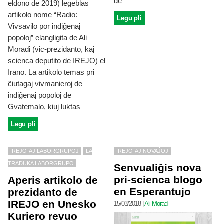
de
eldono de 2019) legeblas
artikolo nome “Radio:
Legu pli
Vivsavilo por indiĝenaj
popoloj” elangligita de Ali
Moradi (vic-prezidanto, kaj
scienca deputito de IREJO) el
Irano. La artikolo temas pri
ĉiutagaj vivmanieroj de
indiĝenaj popoloj de
Gvatemalo, kiuj luktas
Legu pli
IREJO-AJ LABORGRUPOJ
LA
IREJO-AJ NOVAĴOJ
TRADUKA LABORGRUPO
Senvualiĝis nova
pri-scienca blogo
Aperis artikolo de
en Esperantujo
prezidanto de
IREJO en Unesko
15/03/2018
|
Ali Moradi
Kuriero revuo