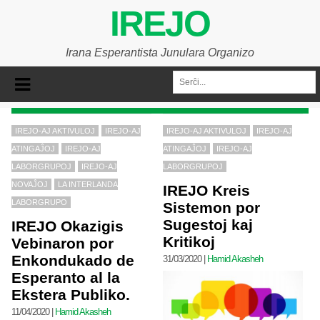
IREJO
Irana Esperantista Junulara Organizo
IREJO-AJ AKTIVULOJ
IREJO-AJ
IREJO-AJ AKTIVULOJ
IREJO-AJ
ATINGAĴOJ
IREJO-AJ
ATINGAĴOJ
IREJO-AJ
LABORGRUPOJ
IREJO-AJ
LABORGRUPOJ
NOVAĴOJ
LA INTERLANDA
IREJO Kreis
LABORGRUPO
Sistemon por
Sugestoj kaj
IREJO Okazigis
Kritikoj
Vebinaron por
Enkondukado de
31/03/2020
|
Hamid Akasheh
Esperanto al la
Ekstera Publiko.
11/04/2020
|
Hamid Akasheh