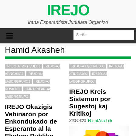
IREJO
Irana Esperantista Junulara Organizo
Hamid Akasheh
IREJO-AJ AKTIVULOJ
IREJO-AJ
IREJO-AJ AKTIVULOJ
IREJO-AJ
ATINGAĴOJ
IREJO-AJ
ATINGAĴOJ
IREJO-AJ
LABORGRUPOJ
IREJO-AJ
LABORGRUPOJ
NOVAĴOJ
LA INTERLANDA
IREJO Kreis
LABORGRUPO
Sistemon por
Sugestoj kaj
IREJO Okazigis
Kritikoj
Vebinaron por
Enkondukado de
31/03/2020
|
Hamid Akasheh
Esperanto al la