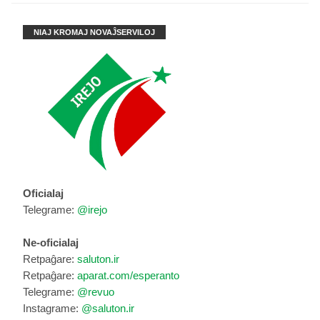
NIAJ KROMAJ NOVAĴSERVILOJ
Oficialaj
Telegrame:
@irejo
Ne-oficialaj
Retpaĝare:
saluton.ir
Retpaĝare:
aparat.com/esperanto
Telegrame:
@revuo
Instagrame:
@saluton.ir