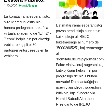
Ekstera Publiko.
11/04/2020
|
Hamid Akasheh
La konata irana esperantisto,
s-ro Mamduhi estis nia
Estimataj iranaj esperantistoj
honora preleganto, ankaŭ la
povas sendi siajn sugestojn
virtuala akademio de “Elm24-
kaj kritikojn al IREJO
7.com” helpis nin por okazigi
tekstmesaĝe al numero de
vebinaro kaj pli ol 30
“5000260525”, kaj retmesaĝe
partoprenantoj ĉeestis en la
al
vebinaro.
“komitato.de.irejo@gmail.com”.
Fakte viaj valoraj sugestoj kaj
kritikoj ĉiam helpis nin por
progresigo de nia junulara
movado! Do ni antaŭĝojas
ricevi viajn ideojn, sugestojn,
kritikojn, ktp. Sincere via
Hamid Babadi Akasheh
Prezidanto de IREJO