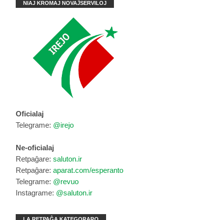
NIAJ KROMAJ NOVAĴSERVILOJ
Oficialaj
Telegrame:
@irejo
Ne-oficialaj
Retpaĝare:
saluton.ir
Retpaĝare:
aparat.com/esperanto
Telegrame:
@revuo
Instagrame:
@saluton.ir
LA RETPAĜA KATEGORARO