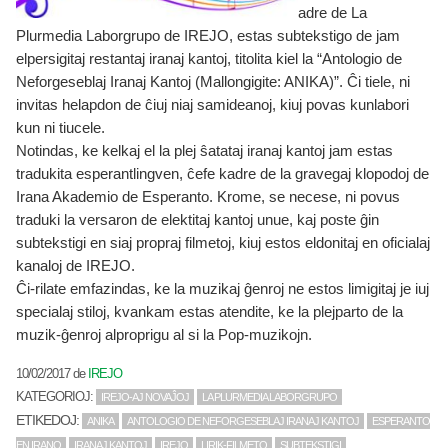
adre de La
Plurmedia Laborgrupo de IREJO, estas subtekstigo de jam
elpersigitaj restantaj iranaj kantoj, titolita kiel la “Antologio de
Neforgeseblaj Iranaj Kantoj (Mallongigite: ANIKA)”. Ĉi tiele, ni
invitas helapdon de ĉiuj niaj samideanoj, kiuj povas kunlabori
kun ni tiucele.
Notindas, ke kelkaj el la plej ŝatataj iranaj kantoj jam estas
tradukita esperantlingven, ĉefe kadre de la gravegaj klopodoj de
Irana Akademio de Esperanto. Krome, se necese, ni povus
traduki la versaron de elektitaj kantoj unue, kaj poste ĝin
subtekstigi en siaj propraj filmetoj, kiuj estos eldonitaj en oficialaj
kanaloj de IREJO.
Ĉi-rilate emfazindas, ke la muzikaj ĝenroj ne estos limigitaj je iuj
specialaj stiloj, kvankam estas atendite, ke la plejparto de la
muzik-ĝenroj alproprigu al si la Pop-muzikojn.
10/02/2017
de
IREJO
KATEGORIOJ:
IREJO-AJ NOVAĴOJ
LA PLURMEDIA LABORGRUPO
ETIKEDOJ:
ANIKA
ANTOLOGIO DE NEFORGESEBLAJ IRANAJ KANTOJ
ESPERANTO
EN IRANO
IRANAJ KANTOJ
IREJO
LIRIK-FILMETO
SUBTEKSTIGI