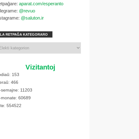
etpaĝare:
aparat.com/esperanto
elegrame:
@revuo
stagrame:
@saluton.ir
LA RETPAĜA KATEGORARO
Vizitantoj
diaŭ: 153
eraŭ: 466
-semajne: 11203
-monate: 60689
te: 554522