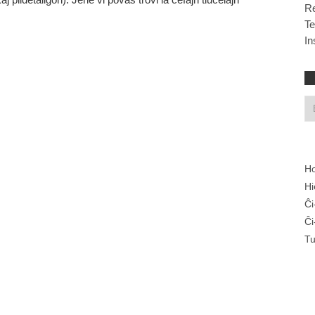
R
T
In
Ho
Hi
Ĉi
Ĉi
Tu