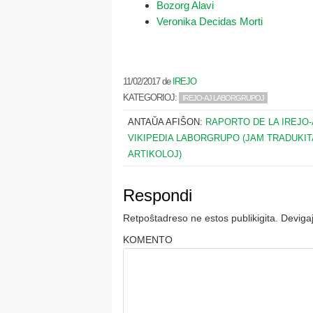
Bozorg Alavi
Veronika Decidas Morti
11/02/2017
de
IREJO
KATEGORIOJ:
IREJO-AJ LABORGRUPOJ
ANTAŬA AFIŜON:
RAPORTO DE LA IREJO-
VIKIPEDIA LABORGRUPO (JAM TRADUKIT
ARTIKOLOJ)
Respondi
Retpoŝtadreso ne estos publikigita.
Devigaj
KOMENTO