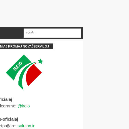
NIAJ KROMAJ NOVAĴSERVILOJ
icialaj
elegrame:
@irejo
-oficialaj
etpaĝare:
saluton.ir