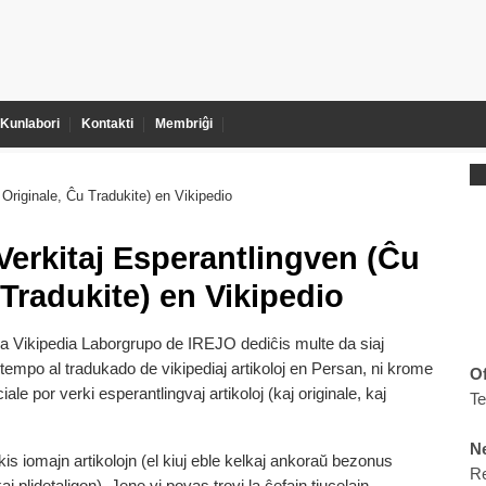
Kunlabori
Kontakti
Membriĝi
 Originale, Ĉu Tradukite) en Vikipedio
 Verkitaj Esperantlingven (Ĉu
 Tradukite) en Vikipedio
 Vikipedia Laborgrupo de IREJO dediĉis multe da siaj
 tempo al tradukado de vikipediaj artikoloj en Persan, ni krome
Of
iale por verki esperantlingvaj artikoloj (kaj originale, kaj
T
Ne
kis iomajn artikolojn (el kiuj eble kelkaj ankoraŭ bezonus
R
aj plidetaligon). Jene vi povas trovi la ĉefajn tiucelajn