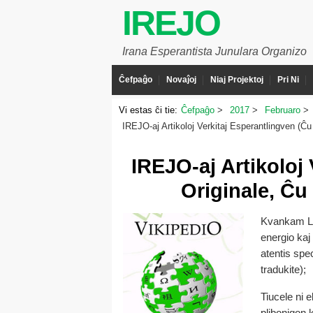
IREJO
Irana Esperantista Junulara Organizo
Ĉefpaĝo
Novaĵoj
Niaj Projektoj
Pri Ni
Vi estas ĉi tie:
Ĉefpaĝo
2017
Februaro
IREJO-aj Artikoloj Verkitaj Esperantlingven (Ĉu
IREJO-aj Artikoloj
Originale, Ĉu
Kvankam La
energio kaj
atentis spec
tradukite);
Tiucele ni e
plibonigon k