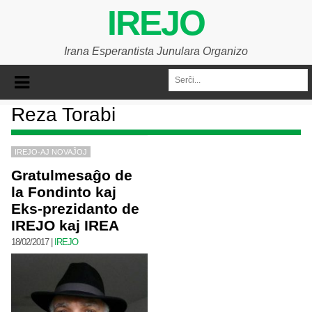
IREJO
Irana Esperantista Junulara Organizo
Reza Torabi
IREJO-AJ NOVAĴOJ
Gratulmesaĝo de
la Fondinto kaj
Eks-prezidanto de
IREJO kaj IREA
18/02/2017
|
IREJO