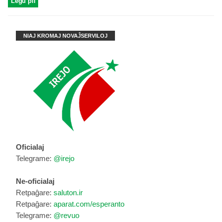
Legu pli
NIAJ KROMAJ NOVAĴSERVILOJ
Oficialaj
Telegrame:
@irejo
Ne-oficialaj
Retpaĝare:
saluton.ir
Retpaĝare:
aparat.com/esperanto
Telegrame:
@revuo