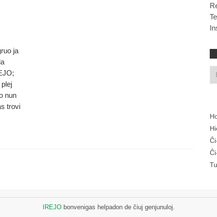
R
T
In
ruo ja
la
REJO;
 plej
io nun
s trovi
Ho
Hi
Ĉi
Ĉi
Tu
IREJO
bonvenigas helpadon de ĉiuj genjunuloj.