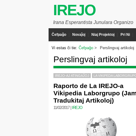
IREJO
Irana Esperantista Junulara Organizo
Ĉefpaĝo
Novaĵoj
Niaj Projektoj
Pri Ni
Vi estas ĉi tie:
Ĉefpaĝo
Perslingvaj artikoloj
Perslingvaj artikoloj
IREJO-AJ ATINGAĴOJ
LA VIKIPEDA LABORGRUP
Raporto de La IREJO-a
Vikipedia Laborgrupo (Ja
Tradukitaj Artikoloj)
11/02/2017
|
IREJO