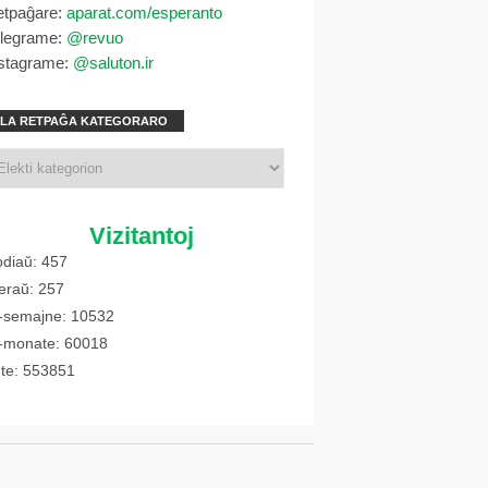
etpaĝare:
aparat.com/esperanto
elegrame:
@revuo
stagrame:
@saluton.ir
LA RETPAĜA KATEGORARO
Vizitantoj
diaŭ: 457
eraŭ: 257
-semajne: 10532
-monate: 60018
te: 553851