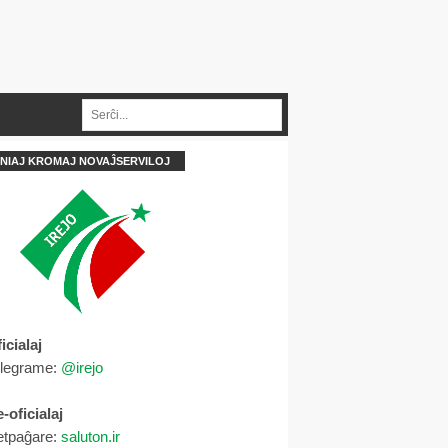
NIAJ KROMAJ NOVAĴSERVILOJ
icialaj
elegrame:
@irejo
-oficialaj
etpaĝare:
saluton.ir