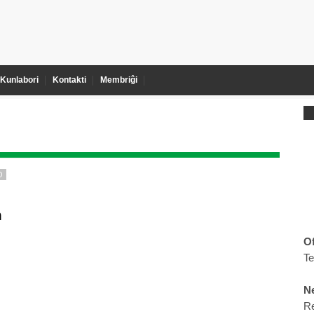
Kunlabori
Kontakti
Membriĝi
O
m
Of
T
Ne
R