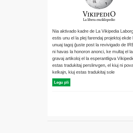
Nia aktivado kadre de La Vikipedia Laborg
estis unu el la plej farendaj projektoj ekde 
unuaj tagoj ĝuste post la revivigado de I
ni havas la honoron anonci, ke multaj el la
gravaj artikoloj el la esperantligva Vikiped
estas tradukitaj perslinvgen, el kiuj ni pova
kelkajn, kiuj estas tradukitaj sole
Legu pli