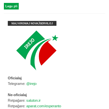
Legu pli
NIAJ KROMAJ NOVAĴSERVILOJ
Oficialaj
Telegrame:
@irejo
Ne-oficialaj
Retpaĝare:
saluton.ir
Retpaĝare:
aparat.com/esperanto