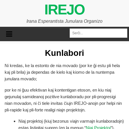
IREJO
Irana Esperantista Junulara Organizo
Kunlabori
Ni kredas, ke la estonto de nia movado (por ke ĝi estu pli hela
kaj pli brila) ja dependas de kielo kaj kiomo de la nuntempa
junulara movado;
por ke ni ĝuu efektivan kaj kontentigan etoson, en kiu niaj
gejunulaj samideanoj pozitive kunlaboradu por pli-progresigi
nian movadon, ni ĉi tiele invitas ĉiujn IREJO-anojn por helpi nin
pli-rapide kaj pli-forte realigi niajn projektojn.
Niaj projektoj (kiuj bezonus viajn varmajn kunlaboradojn)
estas listigitaj supren (en la menuo “
Niaj Projektoj
“).