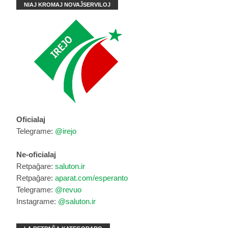
NIAJ KROMAJ NOVAĴSERVILOJ
Oficialaj
Telegrame:
@irejo
Ne-oficialaj
Retpaĝare:
saluton.ir
Retpaĝare:
aparat.com/esperanto
Telegrame:
@revuo
Instagrame:
@saluton.ir