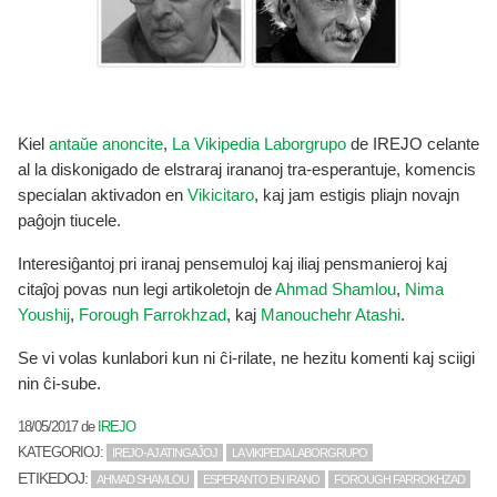
Kiel
antaŭe anoncite
,
La Vikipedia Laborgrupo
de IREJO celante
al la diskonigado de elstraraj irananoj tra-esperantuje, komencis
specialan aktivadon en
Vikicitaro
, kaj jam estigis pliajn novajn
paĝojn tiucele.
Interesiĝantoj pri iranaj pensemuloj kaj iliaj pensmanieroj kaj
citaĵoj povas nun legi artikoletojn de
Ahmad Shamlou
,
Nima
Youshij
,
Forough Farrokhzad
, kaj
Manouchehr Atashi
.
Se vi volas kunlabori kun ni ĉi-rilate, ne hezitu komenti kaj sciigi
nin ĉi-sube.
18/05/2017
de
IREJO
KATEGORIOJ:
IREJO-AJ ATINGAĴOJ
LA VIKIPEDA LABORGRUPO
ETIKEDOJ:
AHMAD SHAMLOU
ESPERANTO EN IRANO
FOROUGH FARROKHZAD