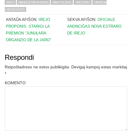
IREJO
MANOUCHEHR ATASHI
NIMA YOUSHIJ
VIKICITARO
VIKIPEDIA
LABORGRUPO
ANTAŬA AFIŜON:
IREJO
SEKVA AFIŜON:
OFICIALE
PROPONIS: STARIGI LA
ANONCIĜAS NOVA ESTRARO
PREMION “JUNULARA
DE IREJO
ORGANZIO DE LA JARO”
Respondi
Retpoŝtadreso ne estos publikigita.
Devigaj kampoj estas markitaj
*
KOMENTO