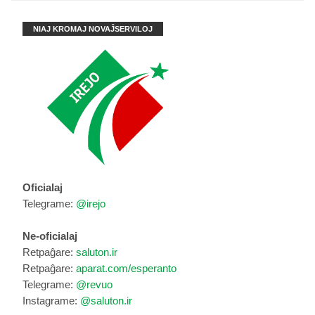
NIAJ KROMAJ NOVAĴSERVILOJ
Oficialaj
Telegrame:
@irejo
Ne-oficialaj
Retpaĝare:
saluton.ir
Retpaĝare:
aparat.com/esperanto
Telegrame:
@revuo
Instagrame:
@saluton.ir