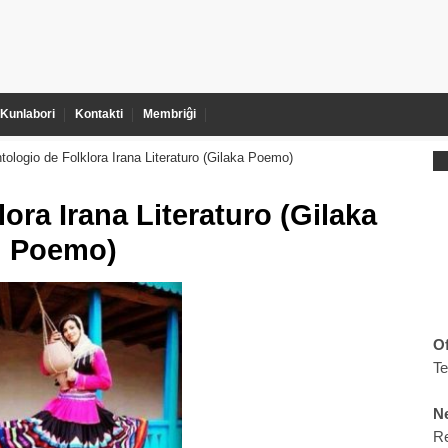
Kunlabori
Kontakti
Membriĝi
tologio de Folklora Irana Literaturo (Gilaka Poemo)
ora Irana Literaturo (Gilaka
Poemo)
Of
T
Ne
R