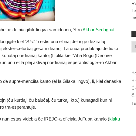
R
T
In
nhelpe de nia gilak-lingva samideano, S-ro
Akbar Sedaghat
.
ongigite kiel “
AFIL
“) estis unu el niaj delonge dezirataj
aj ekster-ĉefurbaj gesamideanoj. La unua produktaĵo de tiu ĉi
j konataj nordiranaj kantoj (titolita kiel “Aha Bogu (Denove
 kun unu el la plej aktivaj nordiranaj esperantistoj, S-ro Akbar
Ho
Hi
 de supre-menciita kanto (el la Gilaka lingvo), li, kiel denaska
Ĉi
Ĉi
n (ĉu kurdaj, ĉu baluĉaj, ĉu turkaj, ktp.) kunagadi kun ni
Tu
uro tra-esperantuje.
eto nun estas videbla ĉe IREJO-a oficiala JuTuba kanalo (
klaku