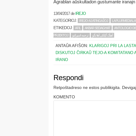
Agrablan aŭskultadon gustumante iranajn f
13/04/2017
de
IREJO
KATEGORIOJ:
IREJO-AJ ATINGAĴOJ
LA PLURMEDIA 
ETIKEDOJ:
AFIL
AKBAR SEDAGHAT
ANTOLOGIO DE
PRJEKTOJ
ترجمه اسپرانتو
آهنگ گیلکی آها بگو
ANTAŬA AFIŜON:
KLARIGOJ PRI LA LAST
DISKUTOJ ĈIRKAŬ TEJO-A KOMITATANO 
IRANO
Respondi
Retpoŝtadreso ne estos publikigita.
Devigaj
KOMENTO