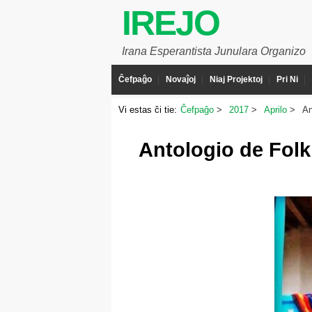
IREJO
Irana Esperantista Junulara Organizo
Ĉefpaĝo
Novaĵoj
Niaj Projektoj
Pri Ni
Vi estas ĉi tie:
Ĉefpaĝo
2017
Aprilo
An
Antologio de Folkl