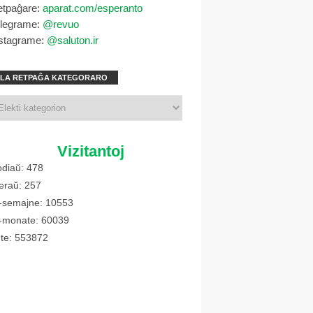
etpaĝare:
aparat.com/esperanto
elegrame:
@revuo
stagrame:
@saluton.ir
LA RETPAĜA KATEGORARO
Vizitantoj
diaŭ: 478
eraŭ: 257
-semajne: 10553
-monate: 60039
te: 553872