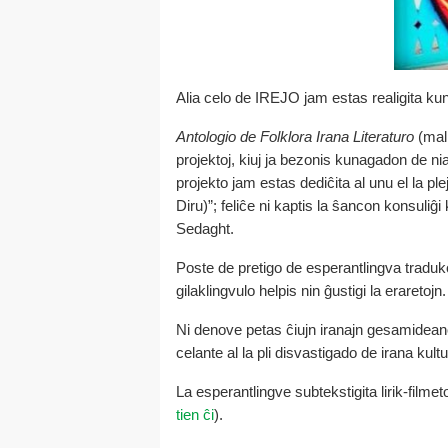
Alia celo de IREJO jam estas realigita ku
Antologio de Folklora Irana Literaturo
(mall
projektoj, kiuj ja bezonis kunagadon de ni
projekto jam estas dediĉita al unu el la ple
Diru)”; feliĉe ni kaptis la ŝancon konsuliĝi
Sedaght.
Poste de pretigo de esperantlingva traduko
gilaklingvulo helpis nin ĝustigi la eraretojn.
Ni denove petas ĉiujn iranajn gesamideanoj
celante al la pli disvastigado de irana kult
La esperantlingve subtekstigita lirik-film
tien ĉi
).