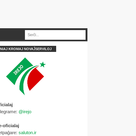
NIAJ KROMAJ NOVAĴSERVILOJ
icialaj
elegrame:
@irejo
-oficialaj
etpaĝare:
saluton.ir