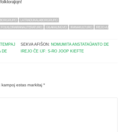
olkloraĵojn!
LABORGRUPO
LA TRADUKA LABORGRUPO
 FOLKLORA IRANA LITERATURO
GILAKA LINGVO
IRANA KULTURO
IREJO-AJ
ATEMPAJ
SEKVA AFIŜON:
NOMUMITA ANSTATAŬANTO DE
A DE
IREJO ĈE IJF: S-RO JOOP KIEFTE
 kampoj estas markitaj
*