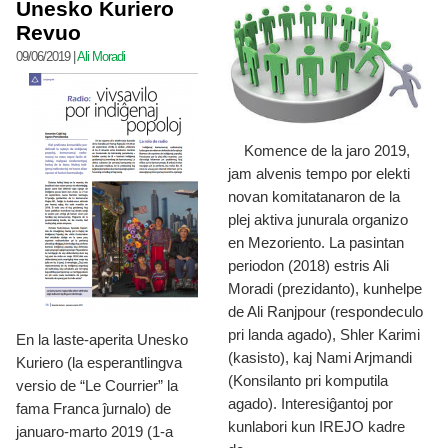
Unesko Kuriero
Revuo
09/06/2019
|
Ali Moradi
Komence de la jaro 2019,
jam alvenis tempo por elekti
novan komitatanaron de la
plej aktiva junurala organizo
en Mezoriento. La pasintan
periodon (2018) estris Ali
Moradi (prezidanto), kunhelpe
de Ali Ranjpour (respondeculo
pri landa agado), Shler Karimi
En la laste-aperita Unesko
(kasisto), kaj Nami Arjmandi
Kuriero (la esperantlingva
(Konsilanto pri komputila
versio de “Le Courrier” la
agado). Interesiĝantoj por
fama Franca ĵurnalo) de
kunlabori kun IREJO kadre
januaro-marto 2019 (1-a