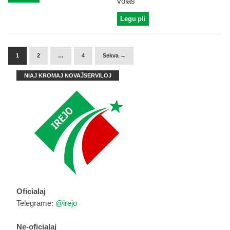
volas
Legu pli
1
2
…
4
Sekva →
NIAJ KROMAJ NOVAĴSERVILOJ
Oficialaj
Telegrame:
@irejo
Ne-oficialaj