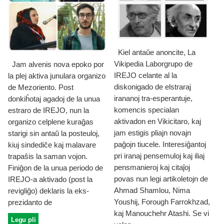
Kiel antaŭe anoncite, La
Vikipedia Laborgrupo de
Jam alvenis nova epoko por
IREJO celante al la
la plej aktiva junulara organizo
diskonigado de elstraraj
de Mezoriento. Post
irananoj tra-esperantuje,
donkiĥotaj agadoj de la unua
komencis specialan
estraro de IREJO, nun la
aktivadon en Vikicitaro, kaj
organizo celplene kuraĝas
jam estigis pliajn novajn
starigi sin antaŭ la posteuloj,
paĝojn tiucele. Interesiĝantoj
kiuj sindediĉe kaj malavare
pri iranaj pensemuloj kaj iliaj
trapaŝis la saman vojon.
pensmanieroj kaj citaĵoj
Finiĝon de la unua periodo de
povas nun legi artikoletojn de
IREJO-a aktivado (post la
Ahmad Shamlou, Nima
revigliĝo) deklaris la eks-
Youshij, Forough Farrokhzad,
prezidanto de
kaj Manouchehr Atashi. Se vi
Legu pli