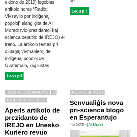
de
eldono de 2019) legeblas
artikolo nome “Radio:
Legu pli
Vivsavilo por indiĝenaj
popoloj” elangligita de Ali
Moradi (vic-prezidanto, kaj
scienca deputito de IREJO) el
Irano. La artikolo temas pri
ĉiutagaj vivmanieroj de
indiĝenaj popoloj de
Gvatemalo, kiuj luktas
Legu pli
IREJO-AJ LABORGRUPOJ
LA
IREJO-AJ NOVAĴOJ
TRADUKA LABORGRUPO
Senvualiĝis nova
pri-scienca blogo
Aperis artikolo de
en Esperantujo
prezidanto de
IREJO en Unesko
15/03/2018
|
Ali Moradi
Kuriero revuo