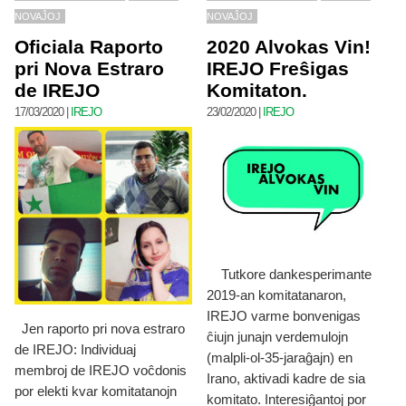
NOVAĴOJ
NOVAĴOJ
Oficiala Raporto
2020 Alvokas Vin!
pri Nova Estraro
IREJO Freŝigas
de IREJO
Komitaton.
17/03/2020
|
IREJO
23/02/2020
|
IREJO
Tutkore dankesperimante
2019-an komitatanaron,
IREJO varme bonvenigas
Jen raporto pri nova estraro
ĉiujn junajn verdemulojn
de IREJO: Individuaj
(malpli-ol-35-jaraĝajn) en
membroj de IREJO voĉdonis
Irano, aktivadi kadre de sia
por elekti kvar komitatanojn
komitato. Interesiĝantoj por