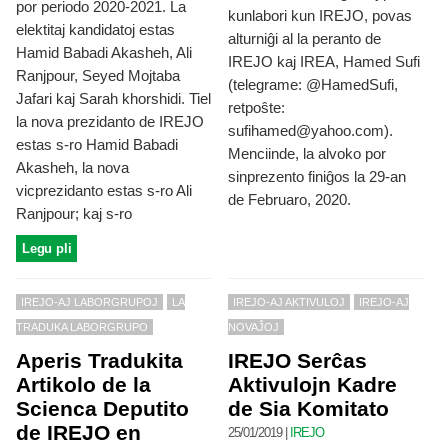
por periodo 2020-2021. La
kunlabori kun IREJO, povas
elektitaj kandidatoj estas
alturniĝi al la peranto de
Hamid Babadi Akasheh, Ali
IREJO kaj IREA, Hamed Sufi
Ranjpour, Seyed Mojtaba
(telegrame: @HamedSufi,
Jafari kaj Sarah khorshidi. Tiel
retpoŝte:
la nova prezidanto de IREJO
sufihamed@yahoo.com).
estas s-ro Hamid Babadi
Menciinde, la alvoko por
Akasheh, la nova
sinprezento finiĝos la 29-an
vicprezidanto estas s-ro Ali
de Februaro, 2020.
Ranjpour; kaj s-ro
Legu pli
IREJO-AJ LABORGRUPOJ
LA
IREJO-AJ AKTIVULOJ
IREJO-AJ
TRADUKA LABORGRUPO
NOVAĴOJ
Aperis Tradukita
IREJO Serĉas
Artikolo de la
Aktivulojn Kadre
Scienca Deputito
de Sia Komitato
de IREJO en
25/01/2019
|
IREJO