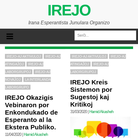
IREJO
Irana Esperantista Junulara Organizo
IREJO-AJ AKTIVULOJ
IREJO-AJ
IREJO-AJ AKTIVULOJ
IREJO-AJ
ATINGAĴOJ
IREJO-AJ
ATINGAĴOJ
IREJO-AJ
LABORGRUPOJ
IREJO-AJ
LABORGRUPOJ
NOVAĴOJ
LA INTERLANDA
IREJO Kreis
LABORGRUPO
Sistemon por
Sugestoj kaj
IREJO Okazigis
Kritikoj
Vebinaron por
Enkondukado de
31/03/2020
|
Hamid Akasheh
Esperanto al la
Ekstera Publiko.
11/04/2020
|
Hamid Akasheh