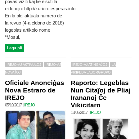
povas viziti kaj tie elŝuti la
eldonojn: http://kuriero.esperas.info
En la plej aktuala numero de
la revuo (4-a eldono de 2018)
legeblas artikolo nome
“Mosul,
Legu pli
IREJO-AJ AKTIVULOJ
IREJO-AJ
IREJO-AJ ATINGAĴOJ
LA
NOVAĴOJ
VIKIPEDA LABORGRUPO
Oficiale Anonciĝas
Raporto: Legeblas
Nova Estraro de
Nun Citaĵoj de Pliaj
IREJO
Irananoj Ĉe
Vikicitaro
05/10/2017
|
IREJO
18/05/2017
|
IREJO