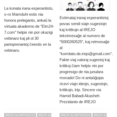
La konata irana esperantisto,
s-ro Mamduhi estis nia
Estimataj iranaj esperantistoj
honora preleganto, ankaŭ la
povas sendi siajn sugestojn
virtuala akademio de “Elm24-
kaj kritikojn al IREJO
7.com” helpis nin por okazigi
tekstmesaĝe al numero de
vebinaro kaj pli ol 30
“5000260525”, kaj retmesaĝe
partoprenantoj ĉeestis en la
al
vebinaro.
“komitato.de.irejo@gmail.com”.
Fakte viaj valoraj sugestoj kaj
kritikoj ĉiam helpis nin por
progresigo de nia junulara
movado! Do ni antaŭĝojas
ricevi viajn ideojn, sugestojn,
kritikojn, ktp. Sincere via
Hamid Babadi Akasheh
Prezidanto de IREJO
IREJO-AJ AKTIVULOJ
IREJO-AJ
IREJO-AJ AKTIVULOJ
IREJO-AJ