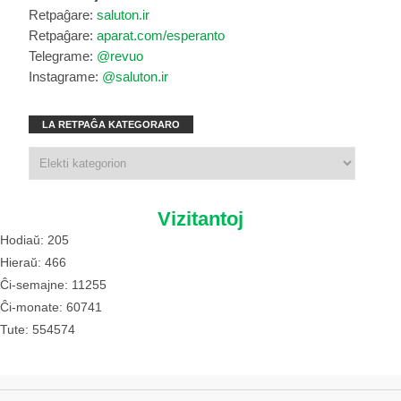
Retpaĝare:
saluton.ir
Retpaĝare:
aparat.com/esperanto
Telegrame:
@revuo
Instagrame:
@saluton.ir
LA RETPAĜA KATEGORARO
Vizitantoj
Hodiaŭ: 205
Hieraŭ: 466
Ĉi-semajne: 11255
Ĉi-monate: 60741
Tute: 554574