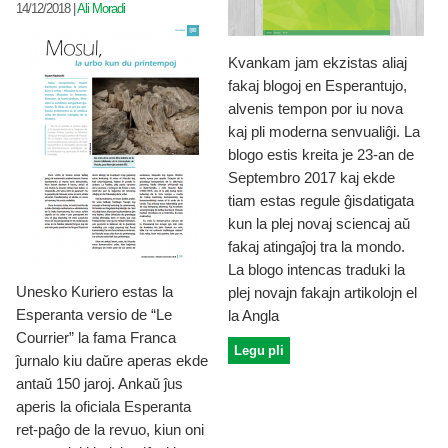
14/12/2018
|
Ali Moradi
Kvankam jam ekzistas aliaj
fakaj blogoj en Esperantujo,
alvenis tempon por iu nova
kaj pli moderna senvualiĝi. La
blogo estis kreita je 23-an de
Septembro 2017 kaj ekde
tiam estas regule ĝisdatigata
kun la plej novaj sciencaj aŭ
fakaj atingaĵoj tra la mondo.
La blogo intencas traduki la
Unesko Kuriero estas la
plej novajn fakajn artikolojn el
Esperanta versio de “Le
la Angla
Courrier” la fama Franca
Legu pli
ĵurnalo kiu daŭre aperas ekde
antaŭ 150 jaroj. Ankaŭ ĵus
aperis la oficiala Esperanta
ret-paĝo de la revuo, kiun oni