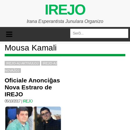
IREJO
Irana Esperantista Junulara Organizo
Mousa Kamali
IREJO-AJ AKTIVULOJ
IREJO-AJ
NOVAĴOJ
Oficiale Anonciĝas
Nova Estraro de
IREJO
05/10/2017
|
IREJO