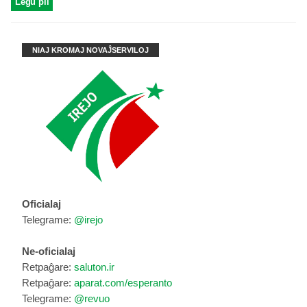
Legu pli
NIAJ KROMAJ NOVAĴSERVILOJ
Oficialaj
Telegrame:
@irejo
Ne-oficialaj
Retpaĝare:
saluton.ir
Retpaĝare:
aparat.com/esperanto
Telegrame:
@revuo