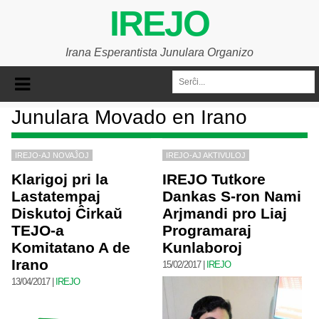
IREJO
Irana Esperantista Junulara Organizo
Junulara Movado en Irano
IREJO-AJ NOVAĴOJ
IREJO-AJ AKTIVULOJ
Klarigoj pri la
IREJO Tutkore
Lastatempaj
Dankas S-ron Nami
Diskutoj Ĉirkaŭ
Arjmandi pro Liaj
TEJO-a
Programaraj
Komitatano A de
Kunlaboroj
Irano
15/02/2017
|
IREJO
13/04/2017
|
IREJO