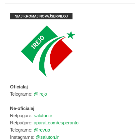
NIAJ KROMAJ NOVAĴSERVILOJ
Oficialaj
Telegrame:
@irejo
Ne-oficialaj
Retpaĝare:
saluton.ir
Retpaĝare:
aparat.com/esperanto
Telegrame:
@revuo
Instagrame:
@saluton.ir