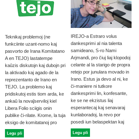
IREJO-a Estraro volus
Teknikaj problemoj (ne
dankesprimi al nia talenta
funkciinte uzant-nomo kaj
samideano, S-ro Nami
pasvorto de Irana Komitatano
Arjmandi, pro ĉiuj liaj klopodoj
A en TEJO) lastatempe
celante al la starigo de propra
kaŭzis diskutojn kaj dubojn pri
retejo por junulara movado in
la aktivado kaj agado de la
Irano. Estus ja devo al ni, ke
reprezentanto de Irano en
ĉi-maniere ni tutkore
TEJO. La problemo kaj
dankesprimi lin, konfesante,
pridiskutoj estis tiom arda, ke
ke se ne ekzistus liaj
ankaŭ la novaĵserviloj kiel
esperantecaj kaj senavaraj
Libera Folio sciigis onin
kunlaboradoj, la revo por
publike ĉi-rilate. Krome, la tuja
posedi iun belaspektan kaj
eksigo de komitatanoj pro
Legu pli
Legu pli